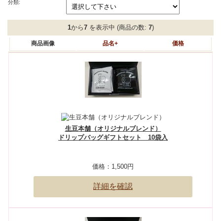
分類:
1
から
7
を表示中 (商品の数:
7
)
商品画像
品名+
価格
生豆本舗（オリジナルブレンド）
ドリップバッグギフトセット 10袋入
価格：
1,500円
詳細を確認