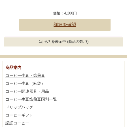
価格：
4,200円
詳細を確認
1
から
7
を表示中 (商品の数:
7
)
商品案内
コーヒー生豆・焙煎豆
コーヒー生豆（麻袋）
コーヒー関連器具・用品
コーヒー生豆焙煎豆国別一覧
ドリップバッグ
コーヒーギフト
認証コーヒー