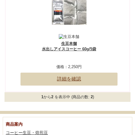
生豆本舗
水出しアイスコーヒー 60g/5袋
価格：
2,250円
詳細を確認
1
から
2
を表示中 (商品の数:
2
)
商品案内
コーヒー生豆・焙煎豆