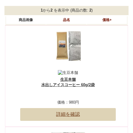
1
から
2
を表示中 (商品の数:
2
)
商品画像
品名
価格+
生豆本舗
水出しアイスコーヒー 60g/2袋
価格：
980円
詳細を確認