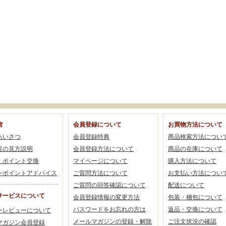
館
会員登録について
お買物方法について
あいさつ
会員登録特典
商品検索方法につい
目の見方説明
会員登録方法について
商品の在庫について
・ポイント交換
マイページについて
購入方法について
ンポイントアドバイス
ご質問方法について
お支払い方法につい
ご質問の回答確認について
配送について
サービスについて
会員登録情報の変更方法
包装・梱包について
パスワードをお忘れの方は
返品・交換について
ーレビューについて
メールマガジンの登録・解除
ご注文状況の確認
マガジン会員登録