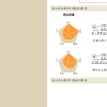
1
から
2
を表示中 (商品の数:
2
)
商品画像
パナ
エス
ャ・ナチュラ
王者の香り
パナ
エス
トコレクシ
華やかな香
1
から
2
を表示中 (商品の数:
2
)