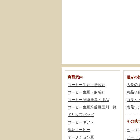
商品案内
極みの
コーヒー生豆・焙煎豆
店長の
コーヒー生豆（麻袋）
商品項
コーヒー関連器具・用品
コラム
コーヒー生豆焙煎豆国別一覧
焙煎ワ
ドリップバッグ
その他
コーヒーギフト
認証コーヒー
ユーザ
オークション豆
メール