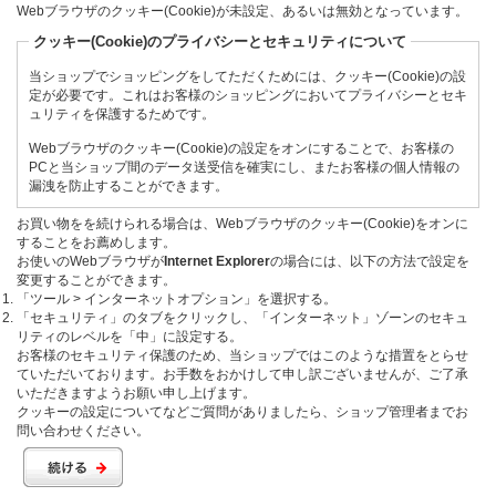
Webブラウザのクッキー(Cookie)が未設定、あるいは無効となっています。
クッキー(Cookie)のプライバシーとセキュリティについて
当ショップでショッピングをしてただくためには、クッキー(Cookie)の設
定が必要です。これはお客様のショッピングにおいてプライバシーとセキ
ュリティを保護するためです。
Webブラウザのクッキー(Cookie)の設定をオンにすることで、お客様の
PCと当ショップ間のデータ送受信を確実にし、またお客様の個人情報の
漏洩を防止することができます。
お買い物をを続けられる場合は、Webブラウザのクッキー(Cookie)をオンに
することをお薦めします。
お使いのWebブラウザが
Internet Explorer
の場合には、以下の方法で設定を
変更することができます。
「ツール > インターネットオプション」を選択する。
「セキュリティ」のタブをクリックし、「インターネット」ゾーンのセキュ
リティのレベルを「中」に設定する。
お客様のセキュリティ保護のため、当ショップではこのような措置をとらせ
ていただいております。お手数をおかけして申し訳ございませんが、ご了承
いただきますようお願い申し上げます。
クッキーの設定についてなどご質問がありましたら、ショップ管理者までお
問い合わせください。