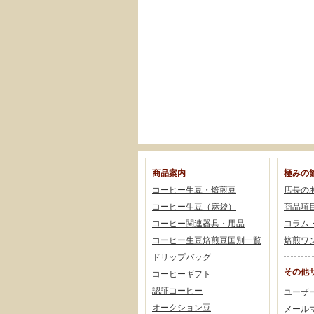
商品案内
極みの
コーヒー生豆・焙煎豆
店長の
コーヒー生豆（麻袋）
商品項
コーヒー関連器具・用品
コラム
コーヒー生豆焙煎豆国別一覧
焙煎ワ
ドリップバッグ
その他
コーヒーギフト
認証コーヒー
ユーザ
オークション豆
メール