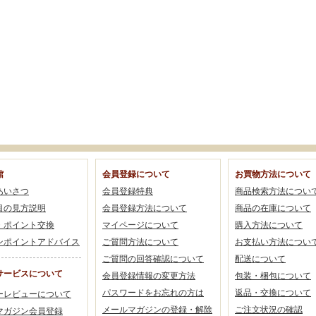
館
会員登録について
お買物方法について
あいさつ
会員登録特典
商品検索方法につい
目の見方説明
会員登録方法について
商品の在庫について
・ポイント交換
マイページについて
購入方法について
ンポイントアドバイス
ご質問方法について
お支払い方法につい
ご質問の回答確認について
配送について
サービスについて
会員登録情報の変更方法
包装・梱包について
パスワードをお忘れの方は
返品・交換について
ーレビューについて
メールマガジンの登録・解除
ご注文状況の確認
マガジン会員登録