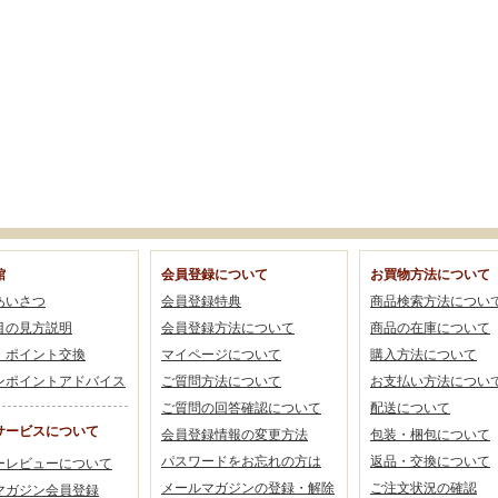
館
会員登録について
お買物方法について
あいさつ
会員登録特典
商品検索方法につい
目の見方説明
会員登録方法について
商品の在庫について
・ポイント交換
マイページについて
購入方法について
ンポイントアドバイス
ご質問方法について
お支払い方法につい
ご質問の回答確認について
配送について
サービスについて
会員登録情報の変更方法
包装・梱包について
パスワードをお忘れの方は
返品・交換について
ーレビューについて
メールマガジンの登録・解除
ご注文状況の確認
マガジン会員登録