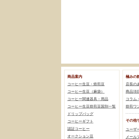
商品案内
極みの
コーヒー生豆・焙煎豆
店長の
コーヒー生豆（麻袋）
商品項
コーヒー関連器具・用品
コラム
コーヒー生豆焙煎豆国別一覧
焙煎ワ
ドリップバッグ
その他
コーヒーギフト
認証コーヒー
ユーザ
オークション豆
メール