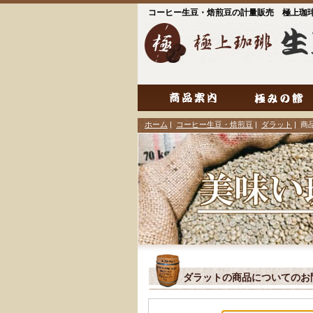
コーヒー生豆・焙煎豆の計量販売 極上珈
ホーム
|
コーヒー生豆・焙煎豆
|
ダラット
| 
ダラットの商品についてのお