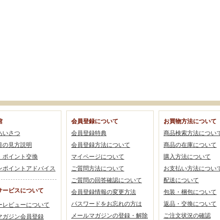
館
会員登録について
お買物方法について
あいさつ
会員登録特典
商品検索方法につい
目の見方説明
会員登録方法について
商品の在庫について
・ポイント交換
マイページについて
購入方法について
ンポイントアドバイス
ご質問方法について
お支払い方法につい
ご質問の回答確認について
配送について
サービスについて
会員登録情報の変更方法
包装・梱包について
パスワードをお忘れの方は
返品・交換について
ーレビューについて
メールマガジンの登録・解除
ご注文状況の確認
マガジン会員登録