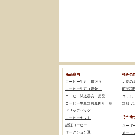
商品案内
極みの
コーヒー生豆・焙煎豆
店長の
コーヒー生豆（麻袋）
商品項
コーヒー関連器具・用品
コラム
コーヒー生豆焙煎豆国別一覧
焙煎ワ
ドリップバッグ
その他
コーヒーギフト
認証コーヒー
ユーザ
オークション豆
メール