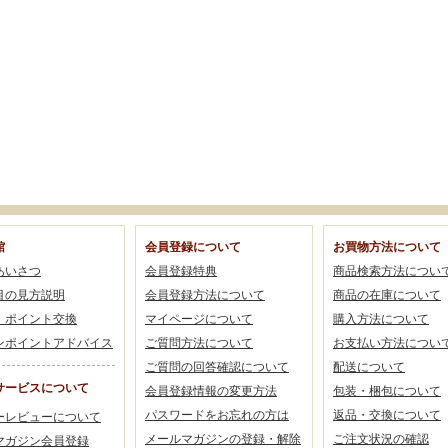
館
会員登録について
お買物方法について
あいさつ
会員登録特典
商品検索方法につい
目の見方説明
会員登録方法について
商品の在庫について
・ポイント交換
マイページについて
購入方法について
ンポイントアドバイス
ご質問方法について
お支払い方法につい
ご質問の回答確認について
配送について
サービスについて
会員登録情報の変更方法
包装・梱包について
パスワードをお忘れの方は
返品・交換について
ーレビューについて
メールマガジンの登録・解除
ご注文状況の確認
マガジン会員登録