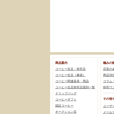
商品案内
極みの
コーヒー生豆・焙煎豆
店長の
コーヒー生豆（麻袋）
商品項
コーヒー関連器具・用品
コラム
コーヒー生豆焙煎豆国別一覧
焙煎ワ
ドリップバッグ
その他
コーヒーギフト
認証コーヒー
ユーザ
オークション豆
メール