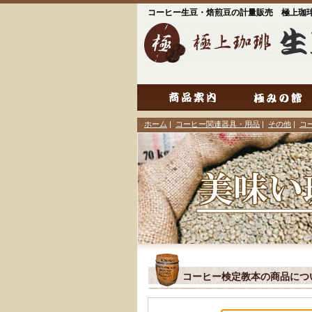
コーヒー生豆・焙煎豆の計量販売 極上珈
ホーム
|
コーヒー関連器具・用品
|
その他
|
コ
コーヒー検定教本の商品につ