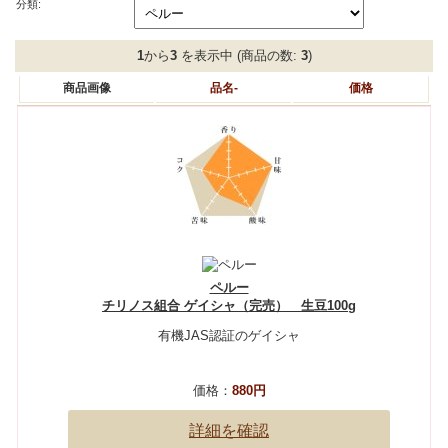
分類:
1
から
3
を表示中 (商品の数:
3
)
商品画像
品名-
価格
ペルー
チリノス組合 ゲイシャ（完売） 生豆100g
有機JAS認証のゲイシャ
価格：
880円
詳細を確認