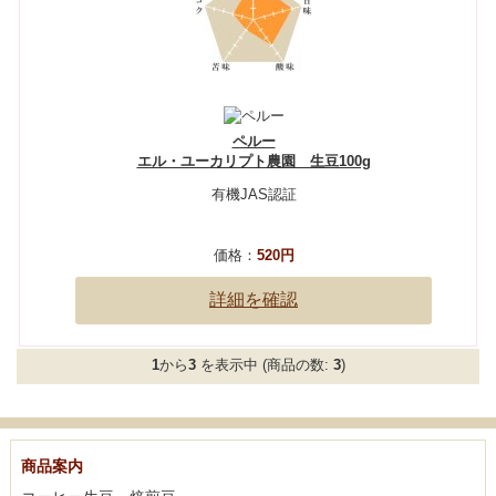
ペルー
エル・ユーカリプト農園 生豆100g
有機JAS認証
価格：
520円
詳細を確認
1
から
3
を表示中 (商品の数:
3
)
商品案内