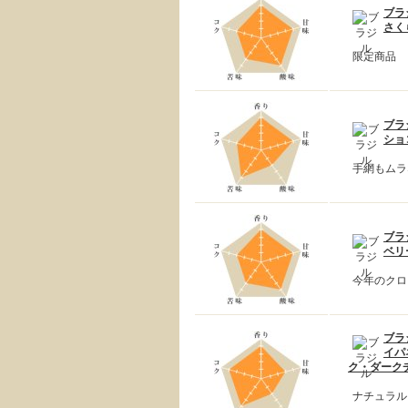
ブラ
さく
限定商品
ブラ
ショ
手網もムラ
ブラ
ベリ
今年のクロ
ブラ
イパ
ク・ダークチ
ナチュラル