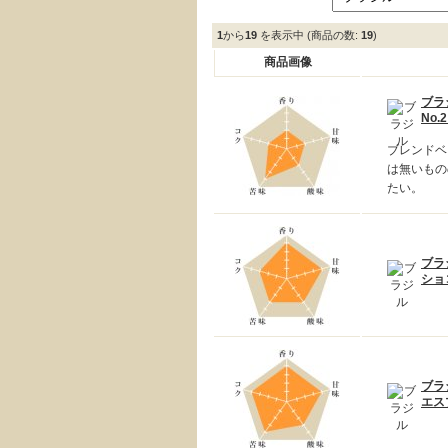
1
から
19
を表示中 (商品の数:
19
)
商品画像
ブラ
No.
ブレンドベ
は無いもの
たい。
ブラ
ショ
ブラ
エス