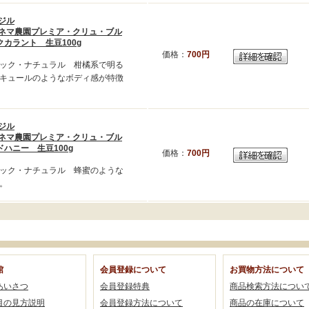
ジル
ネマ農園プレミア・クリュ・ブル
カラント 生豆100g
価格：
700円
ック・ナチュラル 柑橘系で明る
キュールのようなボディ感が特徴
ジル
ネマ農園プレミア・クリュ・ブル
ハニー 生豆100g
価格：
700円
ック・ナチュラル 蜂蜜のような
。
館
会員登録について
お買物方法について
あいさつ
会員登録特典
商品検索方法につい
目の見方説明
会員登録方法について
商品の在庫について