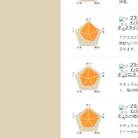
特徴。
ブラ
イパ
ク・ドライフ
アナエロビ
絶妙なバラ
立ちます。
ブラ
イパ
ク・バニラ 
ナチュラル
く、味の特
ブラ
イパ
ク・ヘーゼル
ナチュラル
とヘーゼル