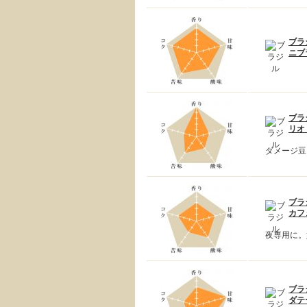
ブラ
ニブ
ブラ
リオ
ダメージ豆
ブラ
カフ
夜専用に。
ブラ
ダテ