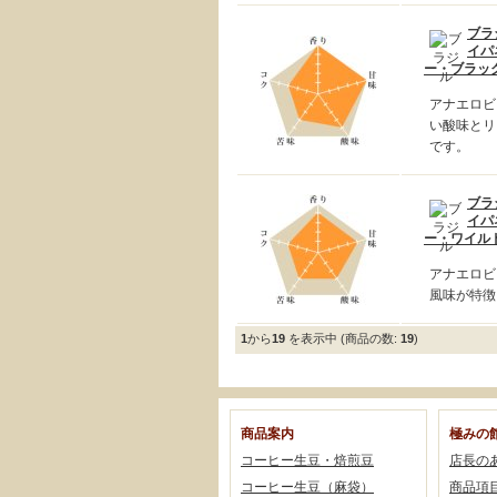
ブラ
イパ
ー・ブラック
アナエロビ
い酸味とリ
です。
ブラ
イパ
ー・ワイルド
アナエロビ
風味が特徴
1
から
19
を表示中 (商品の数:
19
)
商品案内
極みの
コーヒー生豆・焙煎豆
店長の
コーヒー生豆（麻袋）
商品項