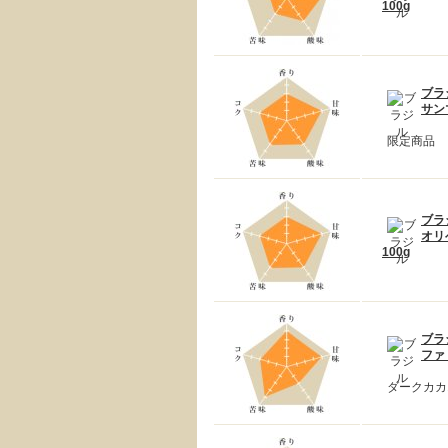
100g
ブラ
サン
限定商品
ブラ
オリ
100g
ブラ
ファ
ダークカカ