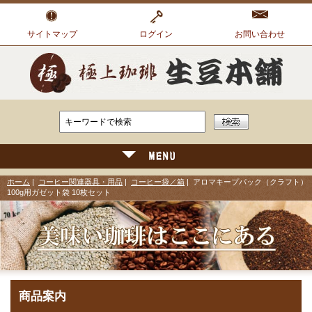
サイトマップ
ログイン
お問い合わせ
ホーム
|
コーヒー関連器具・用品
|
コーヒー袋／箱
| アロマキープパック（クラフト）
100g用ガゼット袋 10枚セット
商品案内