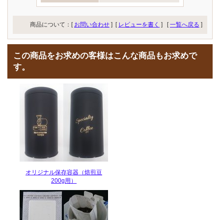
商品について：[
お問い合わせ
] [
レビューを書く
]
[
一覧へ戻る
]
この商品をお求めの客様はこんな商品もお求めで
す。
オリジナル保存容器（焙煎豆
200g用）