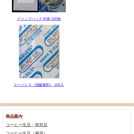
ドリップバッグ 内装 100枚
エージレス（脱酸素剤） 100入
商品案内
コーヒー生豆・焙煎豆
コーヒー生豆（麻袋）