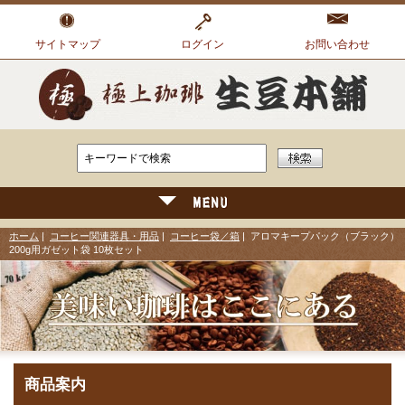
サイトマップ
ログイン
お問い合わせ
ホーム
|
コーヒー関連器具・用品
|
コーヒー袋／箱
| アロマキープパック（ブラック）
200g用ガゼット袋 10枚セット
商品案内