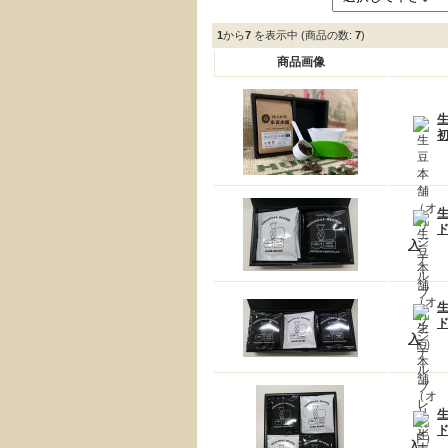
1
から
7
を表示中 (商品の数:
7
)
商品画像
入
入
入