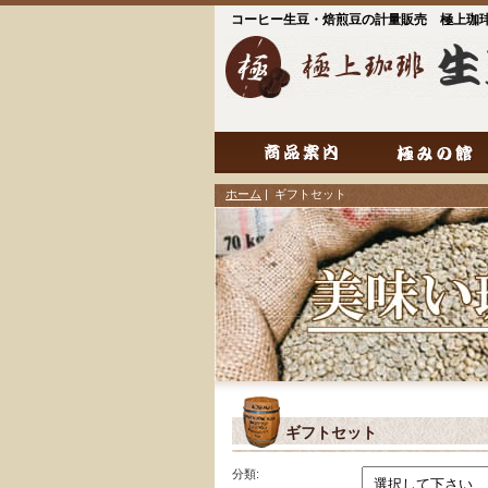
コーヒー生豆・焙煎豆の計量販売 極上珈
ホーム
| ギフトセット
ギフトセット
分類: