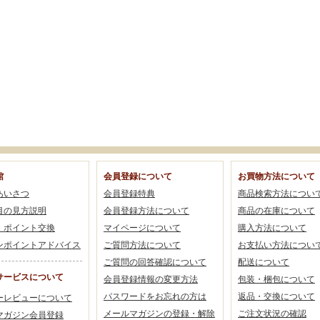
館
会員登録について
お買物方法について
あいさつ
会員登録特典
商品検索方法につい
目の見方説明
会員登録方法について
商品の在庫について
・ポイント交換
マイページについて
購入方法について
ンポイントアドバイス
ご質問方法について
お支払い方法につい
ご質問の回答確認について
配送について
サービスについて
会員登録情報の変更方法
包装・梱包について
パスワードをお忘れの方は
返品・交換について
ーレビューについて
メールマガジンの登録・解除
ご注文状況の確認
マガジン会員登録