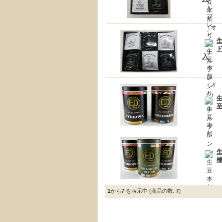
入
1
から
7
を表示中 (商品の数:
7
)