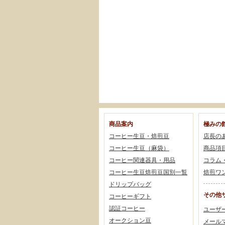
商品案内
極みの
コーヒー生豆・焙煎豆
店長の
コーヒー生豆（麻袋）
商品項
コーヒー関連器具・用品
コラム
コーヒー生豆焙煎豆国別一覧
焙煎ワ
ドリップバッグ
その他
コーヒーギフト
認証コーヒー
ユーザ
オークション豆
メール