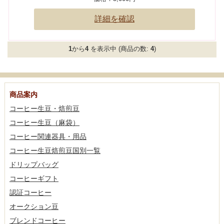
詳細を確認
1
から
4
を表示中 (商品の数:
4
)
商品案内
コーヒー生豆・焙煎豆
コーヒー生豆（麻袋）
コーヒー関連器具・用品
コーヒー生豆焙煎豆国別一覧
ドリップバッグ
コーヒーギフト
認証コーヒー
オークション豆
ブレンドコーヒー