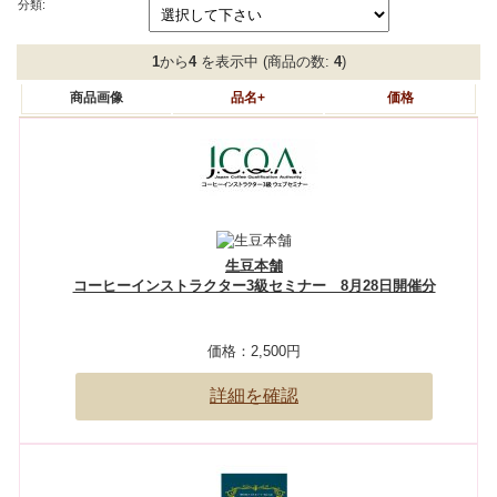
分類:
1
から
4
を表示中 (商品の数:
4
)
商品画像
品名+
価格
生豆本舗
コーヒーインストラクター3級セミナー 8月28日開催分
価格：
2,500円
詳細を確認