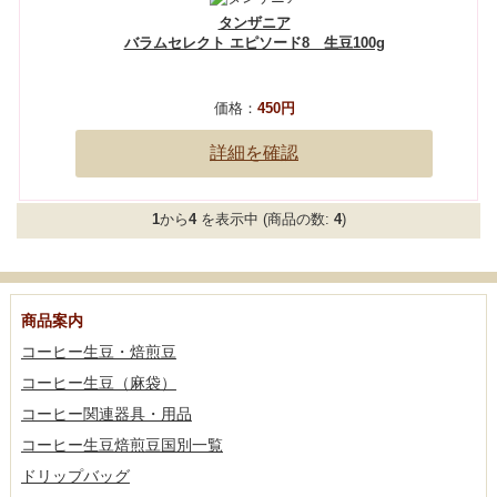
タンザニア
バラムセレクト エピソード8 生豆100g
価格：
450円
詳細を確認
1
から
4
を表示中 (商品の数:
4
)
商品案内
コーヒー生豆・焙煎豆
コーヒー生豆（麻袋）
コーヒー関連器具・用品
コーヒー生豆焙煎豆国別一覧
ドリップバッグ