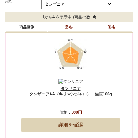
分類:
1
から
4
を表示中 (商品の数:
4
)
商品画像
品名-
価格
タンザニア
タンザニアAA（キリマンジャロ） 生豆100g
価格：
390円
詳細を確認