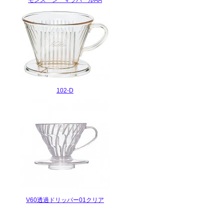
モンスーン マラバールAA
102-D
V60透過ドリッパー01クリア