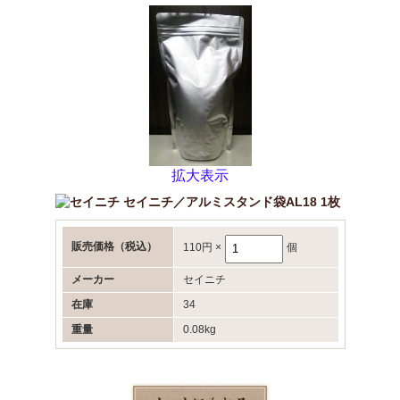
拡大表示
セイニチ／アルミスタンド袋AL18 1枚
販売価格
（税込）
110円
×
個
メーカー
セイニチ
在庫
34
重量
0.08kg