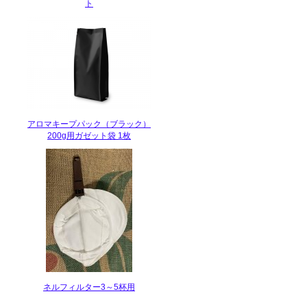
ト
アロマキープパック（ブラック）
200g用ガゼット袋 1枚
ネルフィルター3～5杯用