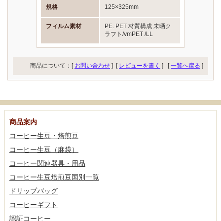
規格
125×325mm
フィルム素材
PE. PET 材質構成 未晒ク
ラフト/vmPET /LL
商品について：[
お問い合わせ
] [
レビューを書く
]
[
一覧へ戻る
]
商品案内
コーヒー生豆・焙煎豆
コーヒー生豆（麻袋）
コーヒー関連器具・用品
コーヒー生豆焙煎豆国別一覧
ドリップバッグ
コーヒーギフト
認証コーヒー