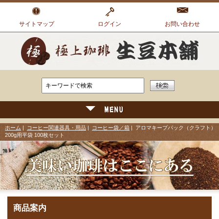
サイトマップ
ログイン
お問い合わせ
ホーム
|
コーヒー関連器具・用品
|
コーヒー袋／箱
| アロマキープパック（クラフト）
200g用平袋 100枚セット
商品案内