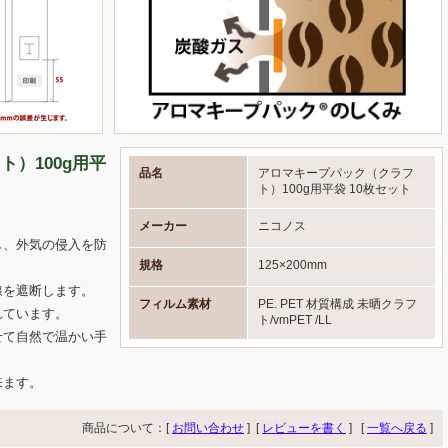
）100g用平
品名
アロマキープパック（クラフ
ト）100g用平袋 10枚セット
メーカー
ニコノス
し、外気の侵入を防
規格
125×200mm
線を遮断します。
フィルム素材
PE. PET 材質構成 未晒クラフ
れています。
ト/vmPET /LL
せて自然で温かい手
来ます。
商品について：[
お問い合わせ
] [
レビューを書く
]
[
一覧へ戻る
]