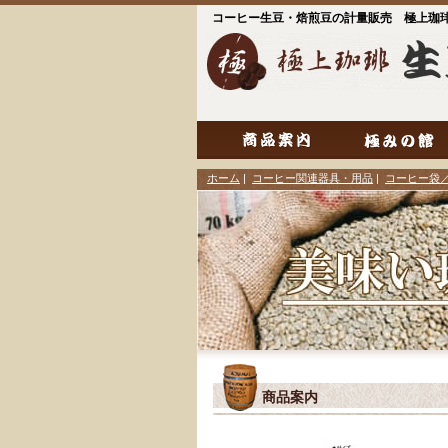
コーヒー生豆・焙煎豆の計量販売 極上珈
ホーム
|
コーヒー関連器具・用品
|
コーヒー袋
商品案内