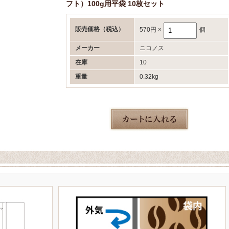
フト）100g用平袋 10枚セット
販売価格
（税込）
570円
×
個
メーカー
ニコノス
在庫
10
重量
0.32kg