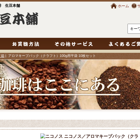
琲 生豆本舗
ホーム
／箱
| アロマキープパック（クラフト）100g用平袋 10枚セット
ニコノス／アロマキープパック（クラ