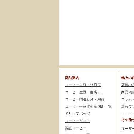
商品案内
極みの
コーヒー生豆・焙煎豆
店長の
コーヒー生豆（麻袋）
商品項
コーヒー関連器具・用品
コラム
コーヒー生豆焙煎豆国別一覧
焙煎ワ
ドリップバッグ
その他
コーヒーギフト
認証コーヒー
ユーザ