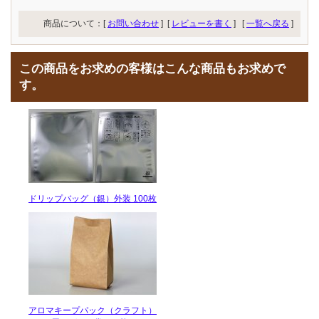
商品について：[
お問い合わせ
] [
レビューを書く
]
[
一覧へ戻る
]
この商品をお求めの客様はこんな商品もお求めで
す。
ドリップバッグ（銀）外装 100枚
アロマキープパック（クラフト）