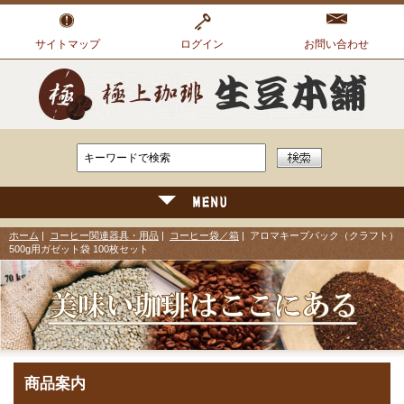
サイトマップ
ログイン
お問い合わせ
ホーム
|
コーヒー関連器具・用品
|
コーヒー袋／箱
| アロマキープパック（クラフト）
500g用ガゼット袋 100枚セット
商品案内