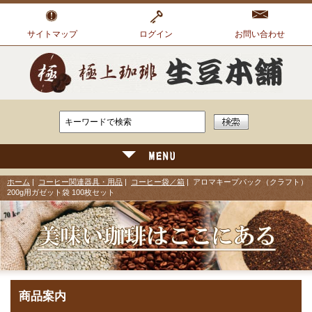
サイトマップ
ログイン
お問い合わせ
ホーム
|
コーヒー関連器具・用品
|
コーヒー袋／箱
| アロマキープパック（クラフト）
200g用ガゼット袋 100枚セット
商品案内