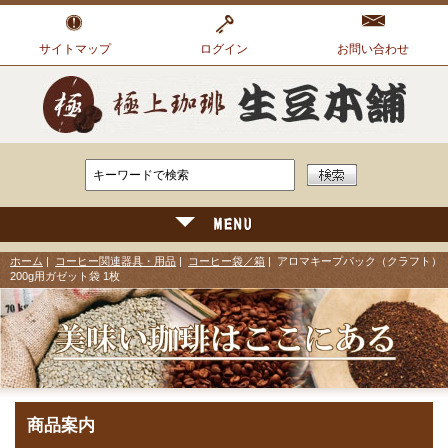
サイトマップ
ログイン
お問い合わせ
ホーム
|
コーヒー関連器具・用品
|
コーヒー袋／箱
| アロマキープパック（クラフト）
200g用ガゼット袋 1枚
商品案内