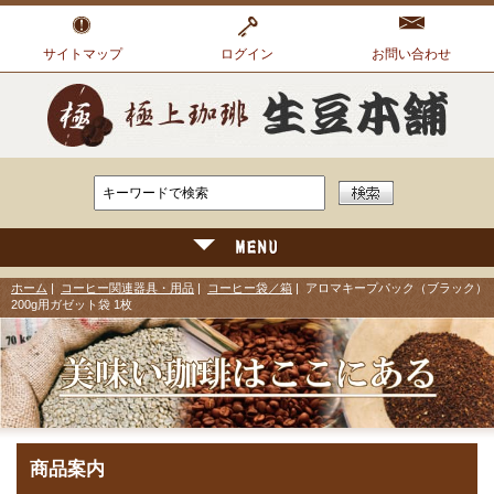
サイトマップ
ログイン
お問い合わせ
ホーム
|
コーヒー関連器具・用品
|
コーヒー袋／箱
| アロマキープパック（ブラック）
200g用ガゼット袋 1枚
商品案内