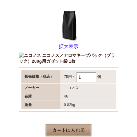
拡大表示
ニコノス／アロマキープパック（ブラ
ック）200g用ガゼット袋 1枚
販売価格
（税込）
75円
×
個
メーカー
ニコノス
在庫
46
重量
0.02kg