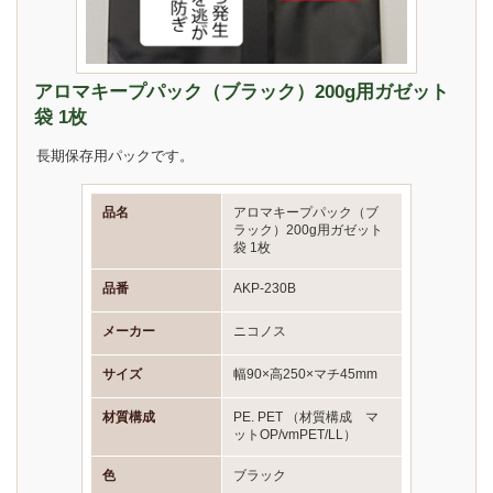
アロマキープパック（ブラック）200g用ガゼット
袋 1枚
長期保存用パックです。
品名
アロマキープパック（ブ
ラック）200g用ガゼット
袋 1枚
品番
AKP-230B
メーカー
ニコノス
サイズ
幅90×高250×マチ45mm
材質構成
PE. PET （材質構成 マ
ットOP/vmPET/LL）
色
ブラック