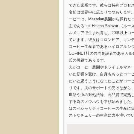
てきた家系です。彼らは特殊プロセ
名前は世界中に広まりつつあります
ーヒーは、Mazatlan農園から採れ
主であるLuz Helena Salazar 
ルメニアで生まれ育ち、20年以上コ
ています。彼女はコロンビア、キンデ
コーヒー生産者であるハイロアルシ
COFINET社の共同創設者であるカ
氏の母親であります。
夫がコーヒー農園やドライミルマネ
いた影響を受け、自身ももっとコー
たいと思うようになったことがコー
りです。夫のサポートの受けながら
世話や虫の対処法等、高品質で完熟
する為のノウハウを学び始めました
はスペシャリティコーヒーの生産に
ストなチェリーの生産に力を注いで