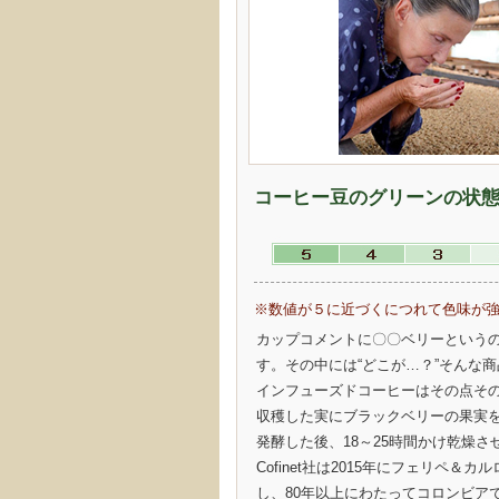
コーヒー豆のグリーンの状
※数値が５に近づくにつれて色味が
カップコメントに〇〇ベリーという
す。その中には“どこが…？”そんな
インフューズドコーヒーはその点そ
収穫した実にブラックベリーの果実を合
発酵した後、18～25時間かけ乾燥さ
Cofinet社は2015年にフェリペ＆
し、80年以上にわたってコロンビア