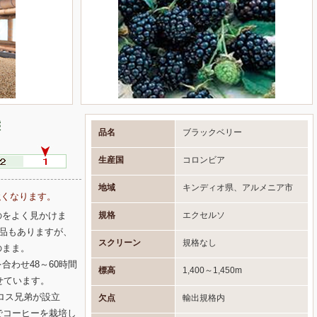
態
品名
ブラックベリー
生産国
コロンビア
地域
キンディオ県、アルメニア市
強くなります。
規格
エクセルソ
のをよく見かけま
商品もありますが、
スクリーン
規格なし
のまま。
わせ48～60時間
標高
1,400～1,450m
せています。
カルロス兄弟が設立
欠点
輸出規格内
でコーヒーを栽培し