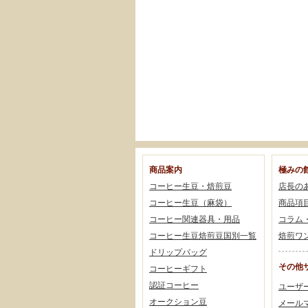
商品案内
極みの
コーヒー生豆・焙煎豆
店長の
コーヒー生豆（麻袋）
商品項
コーヒー関連器具・用品
コラム
コーヒー生豆焙煎豆国別一覧
焙煎ワ
ドリップバッグ
その他
コーヒーギフト
認証コーヒー
ユーザ
オークション豆
メール