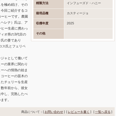
精製方法
インフューズド・ハニー
スを極め続け、その
。今回ご紹介するコ
栽培品種
カスティージョ
たコーヒーです。農園
（ルースヘレナ）氏は、ア
収穫年度
2025
ーヒー生産に携わっ
その他
ィオ県の3代目の
ラ氏の妻であり
ルロス氏とフェリペ
ージャとして働いて
ヒーの業界に関わり
ヒーへの情熱の始ま
、コーヒーの苗木の
したチェリーを生産
。数年前から、彼女
集中し、完熟したべ
います。
商品について：[
お問い合わせ
] [
レビューを書く
]
[
一覧へ戻る
]