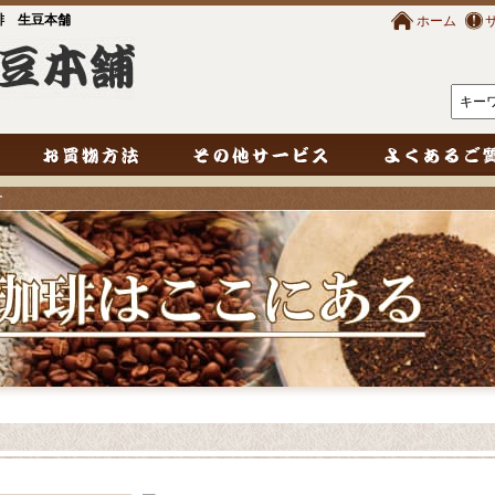
琲 生豆本舗
ホーム
ー