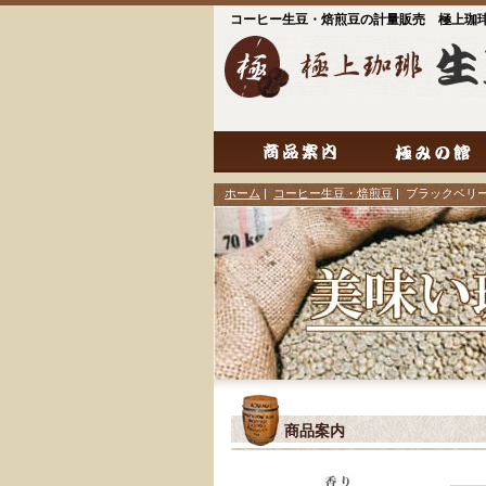
コーヒー生豆・焙煎豆の計量販売 極上珈
ホーム
|
コーヒー生豆・焙煎豆
| ブラックベリ
商品案内