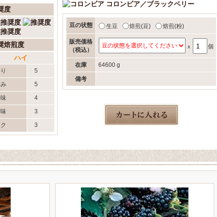
コロンビア／ブラックベリー
奨度
豆の状態
生豆
焙煎(豆)
焙煎(粉)
販売価格
奨焙煎度
ｘ
個
（税込）
ハイ
在庫
64600 g
香り
5
備考
甘み
5
酸味
4
苦味
3
コク
3