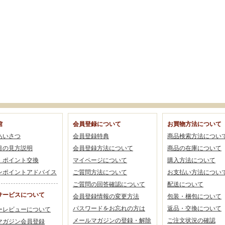
館
会員登録について
お買物方法について
あいさつ
会員登録特典
商品検索方法につい
目の見方説明
会員登録方法について
商品の在庫について
・ポイント交換
マイページについて
購入方法について
ンポイントアドバイス
ご質問方法について
お支払い方法につい
ご質問の回答確認について
配送について
サービスについて
会員登録情報の変更方法
包装・梱包について
パスワードをお忘れの方は
返品・交換について
ーレビューについて
メールマガジンの登録・解除
ご注文状況の確認
マガジン会員登録