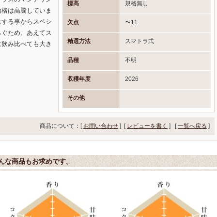
標高
規格無し
価格は高騰していま
にする事からスペシ
欠点
〜11
らぐため、あえてス
精選方法
スマトラ式
に飲み比べても大き
品種
不明
収穫年度
2026
その他
商品について：[
お問い合わせ
] [
レビューを書く
]
[
一覧へ戻る
]
んな商品もお求めです。