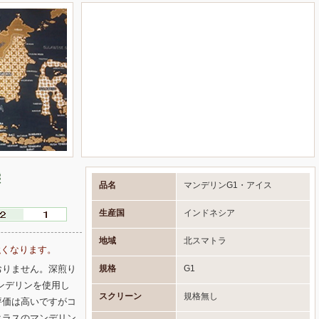
態
品名
マンデリンG1・アイス
生産国
インドネシア
地域
北スマトラ
強くなります。
規格
G1
おりません。深煎り
ンデリンを使用し
スクリーン
規格無し
評価は高いですがコ
クラスのマンデリン