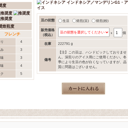
インドネシア／マンデリンG1・ア
奨度
イス
豆の状態
生豆
焙煎(豆)
焙煎(粉)
奨焙煎度
販売価格
ｘ
個
フレンチ
（税込）
香り
4
在庫
222791 g
甘み
3
【注】この豆は、ハンドピックしておりませ
ん。深煎りのアイス用にご使用ください。冬
酸味
3
備考
季により生豆の色が白くなっていますが、品
苦味
4
質に問題はございません。
コク
5