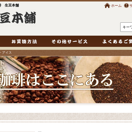
琲 生豆本舗
ホーム
1・アイス