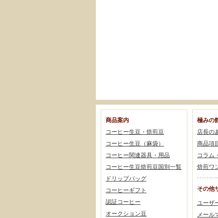
商品案内
極みの
コーヒー生豆・焙煎豆
店長の
コーヒー生豆（麻袋）
商品項
コーヒー関連器具・用品
コラム
コーヒー生豆焙煎豆国別一覧
焙煎ワ
ドリップバッグ
その他
コーヒーギフト
認証コーヒー
ユーザ
オークション豆
メール