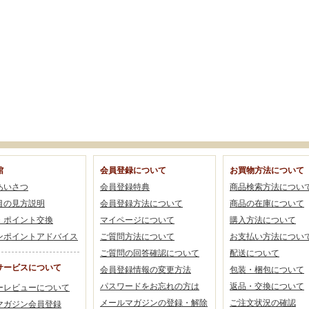
館
会員登録について
お買物方法について
あいさつ
会員登録特典
商品検索方法につい
目の見方説明
会員登録方法について
商品の在庫について
・ポイント交換
マイページについて
購入方法について
ンポイントアドバイス
ご質問方法について
お支払い方法につい
ご質問の回答確認について
配送について
サービスについて
会員登録情報の変更方法
包装・梱包について
パスワードをお忘れの方は
返品・交換について
ーレビューについて
メールマガジンの登録・解除
ご注文状況の確認
マガジン会員登録