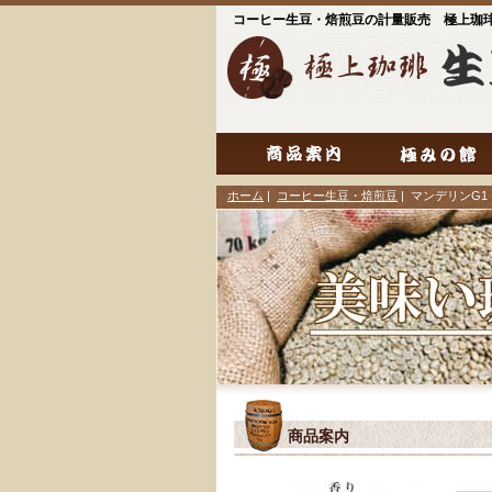
コーヒー生豆・焙煎豆の計量販売 極上珈
ホーム
|
コーヒー生豆・焙煎豆
| マンデリンG
商品案内