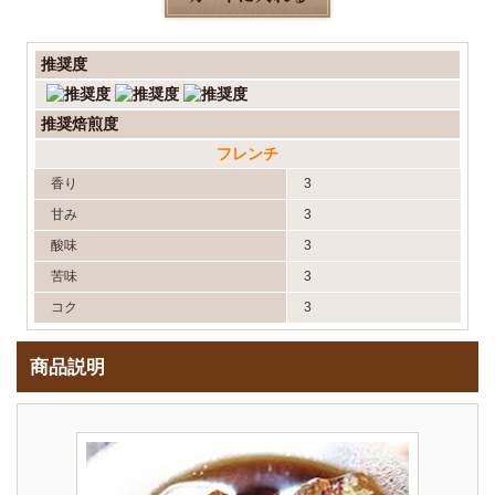
推奨度
推奨焙煎度
フレンチ
香り
3
甘み
3
酸味
3
苦味
3
コク
3
商品説明