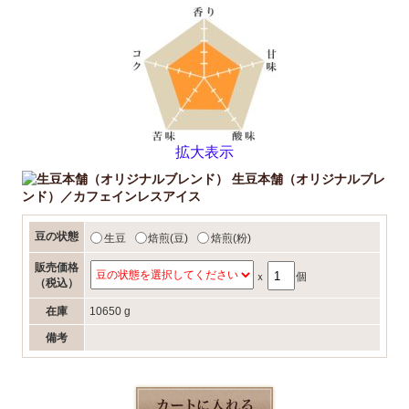
拡大表示
生豆本舗（オリジナルブレ
ンド）／カフェインレスアイス
豆の状態
生豆
焙煎(豆)
焙煎(粉)
販売価格
ｘ
個
（税込）
在庫
10650 g
備考