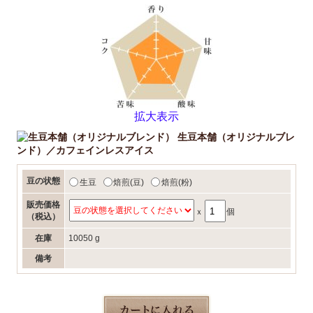
拡大表示
生豆本舗（オリジナルブレ
ンド）／カフェインレスアイス
豆の状態
生豆
焙煎(豆)
焙煎(粉)
販売価格
ｘ
個
（税込）
在庫
10050 g
備考