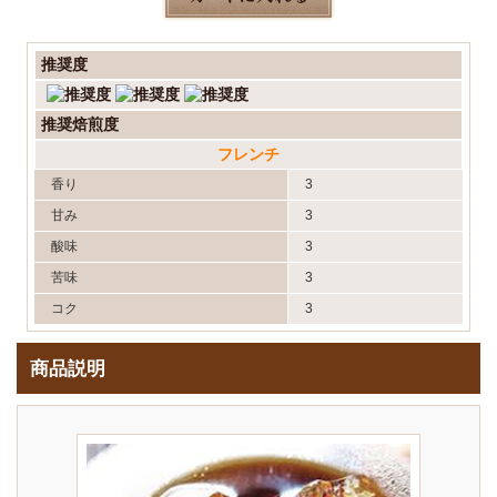
推奨度
推奨焙煎度
フレンチ
香り
3
甘み
3
酸味
3
苦味
3
コク
3
商品説明