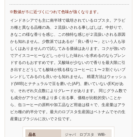
※数値が５に近づくにつれて色味が強くなります。
インドネシアでも主に南半球で栽培されているロブスタ。アラビ
カ種と異なる品種の為、２流扱いされる事しばしば。中炒りで、
きなこの様な香りを感じ、この独特な感じが２流扱いされる原因
かも知れません。少数派ではあるが「良い香り〜」という人も珍
しくはありませんので試してみる価値はあります。コクが強いの
でアイスコーヒーなどしっかりした味わいを求めるのならブレン
ドするのもおすすめです。又酸味が少ないので香りを最大限に引
き出すとどうしても酸味が残る様なコーヒーに１〜２割ぐらいブ
レンドしてみるのも良いかも知れません。 精選方法はウォッシュ
ド(WIB)とナチュラルで豆を磨いた(AP)、磨いていない(EK)があ
り、それぞれ欠点数によりグレードがあります。 同じグラム数で
も成分がアラビカ種より多く出る事、価格が比較的安いことか
ら、缶コーヒーの原料や加工品など用途は様々で、生産量はアラ
ビカ種の約半分です。最大のロブスタ生産国はベトナムでその生
産量はブラジルに次いで２位です。
品名
ジャバ ロブスタ WIB-