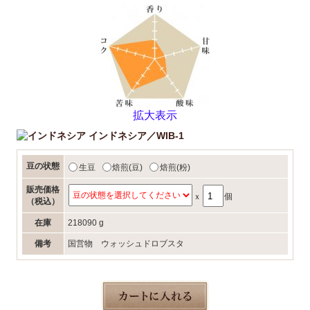
拡大表示
インドネシア／WIB-1
豆の状態
生豆
焙煎(豆)
焙煎(粉)
販売価格
ｘ
個
（税込）
在庫
218090 g
備考
国営物 ウォッシュドロブスタ