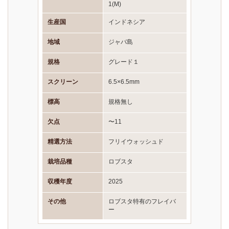
1(M)
生産国
インドネシア
地域
ジャバ島
規格
グレード１
スクリーン
6.5×6.5mm
標高
規格無し
欠点
〜11
精選方法
フリイウォッシュド
栽培品種
ロブスタ
収穫年度
2025
その他
ロブスタ特有のフレイバ
ー