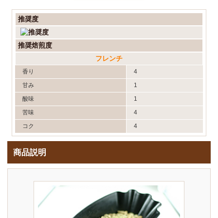
推奨度
推奨焙煎度
フレンチ
香り
4
甘み
1
酸味
1
苦味
4
コク
4
商品説明