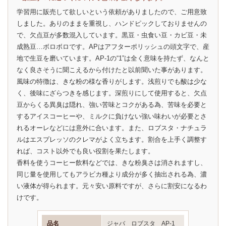
学習用に販売して欲しいという依頼がありましたので、ご用意致
しました。ありのままを重視し、ハンドピックしておりませんの
で、欠点豆が多数混入しています。黒豆・虫食い豆・カビ豆・未
成熟豆…ボロボロです。APはアフターポリッシュの頭文字で、産
地で生豆を磨いています。AP-1の“1”は全く意味を持たず、なんと
なく良さそうに聞こえるから付けたと以前聞いた事があります。
風味の特徴は、きな粉の様な香りがします。浅煎りでも酸は少な
く、後味にざらつきを感じます。深煎りにして使用すると、欠点
豆からくる異臭は隠れ、強い苦味とコクがある為、苦味を必要と
するアイスコーヒーや、ミルクに負けない強い味わいが必要とさ
れるオーレなどには意外に合います。また、ロブスタ・ナチュラ
ルはエスプレッソのクレマがよく立ちます。割合を上手く調整す
れば、コスト以外でも良い役割を果たします。
香料を使うコーヒー飲料などでは、きな粉臭さは消されますし、
同じ量を使用してもアラビカ種より成分が多く抽出される為、濃
い液体が得られます。元々安い原料ですが、さらに割安になるわ
けです。
品名
ジャバ ロブスタ AP-1