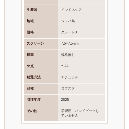
生産国
インドネシア
地域
ジャバ島
規格
グレード3
スクリーン
7.5×7.5mm
標高
規格無し
欠点
〜44
精選方法
ナチュラル
品種
ロブスタ
収穫年度
2025
その他
学習用 ハンドピックし
ていません