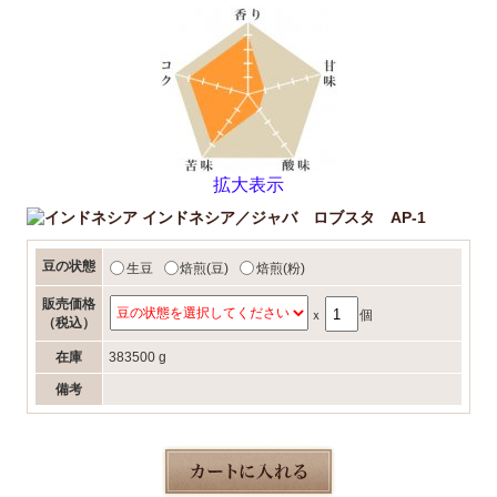
拡大表示
インドネシア／ジャバ ロブスタ AP-1
豆の状態
生豆
焙煎(豆)
焙煎(粉)
販売価格
ｘ
個
（税込）
在庫
383500 g
備考