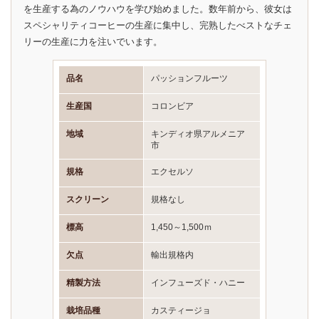
を生産する為のノウハウを学び始めました。数年前から、彼女は
スペシャリティコーヒーの生産に集中し、完熟したべストなチェ
リーの生産に力を注いでいます。
品名
パッションフルーツ
生産国
コロンビア
地域
キンディオ県アルメニア
市
規格
エクセルソ
スクリーン
規格なし
標高
1,450～1,500ｍ
欠点
輸出規格内
精製方法
インフューズド・ハニー
栽培品種
カスティージョ