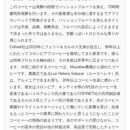
このコーヒーは発酵の段階でパッションフルーツを加え、72時間
嫌気性発酵を行います。その後最適な水分値に達するまでアフリ
カンベッドで乾燥させます。パッションフルーツを加えるタイミ
ングは天候、品種、発酵具合、フルーツの反応によってさまざま
で決まった作り方はありません。甘酸っぱいトロピカルな香りが
感じられます。
Cofinet社は2015年にフェリペ＆カルロス兄弟が設立し、80年以上
にわたってコロンビアでコーヒーを栽培してきた家系です。彼ら
は特殊プロセスを極め続け、その名前は世界中に広まりつつあり
ます。今回ご紹介するコーヒーは、Mazatlan農園から採れたコー
ヒーです。農園主であるLuz Helena Salazar （ルースヘレナ）氏
は、アルメニアで生まれ育ち、20年以上コーヒー生産に携わって
います。彼女はコロンビア、キンディオ県の3代目のコーヒー生
産者であるハイロアルシラ氏の妻でありCOFINET社の共同創設者
であるカルロス氏とフェリペ氏の母親であります。夫がコーヒー
農園やドライミルマネージャとして働いていた影響を受け、自身
ももっとコーヒーの業界に関わりたいと思うようになったことが
コーヒーへの情熱の始まりです。夫のサポートの受けながら、コ
ーヒーの苗木の世話や虫の対処法等、高品質で完熟したチェリー