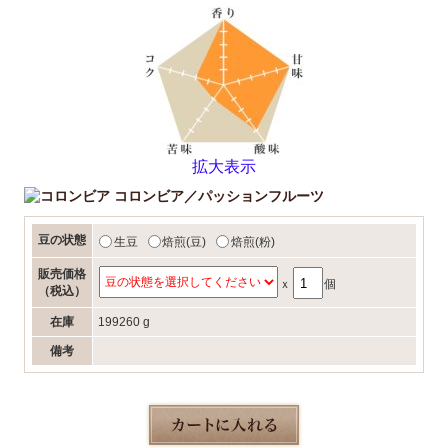
拡大表示
コロンビア／パッションフルーツ
豆の状態
生豆
焙煎(豆)
焙煎(粉)
販売価格
ｘ
個
（税込）
在庫
199260 g
備考