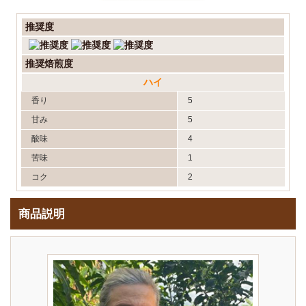
推奨度
推奨焙煎度
ハイ
香り
5
甘み
5
酸味
4
苦味
1
コク
2
商品説明