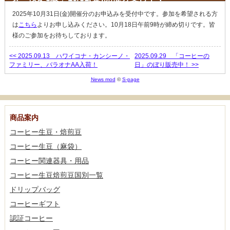
2025年10月31日(金)開催分のお申込みを受付中です。参加を希望される方
は
こちら
よりお申し込みください。10月18日午前9時が締め切りです。皆
様のご参加をお待ちしております。
<< 2025.09.13 ハワイコナ・カンシーノ・
2025.09.29 「コーヒーの
ファミリー、バラオナAA入荷！
日」のぼり販売中！ >>
News mod
©
S-page
商品案内
コーヒー生豆・焙煎豆
コーヒー生豆（麻袋）
コーヒー関連器具・用品
コーヒー生豆焙煎豆国別一覧
ドリップバッグ
コーヒーギフト
認証コーヒー