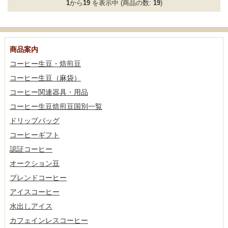
1
から
19
を表示中 (商品の数:
19
)
商品案内
コーヒー生豆・焙煎豆
コーヒー生豆（麻袋）
コーヒー関連器具・用品
コーヒー生豆焙煎豆国別一覧
ドリップバッグ
コーヒーギフト
認証コーヒー
オークション豆
ブレンドコーヒー
アイスコーヒー
水出しアイス
カフェインレスコーヒー