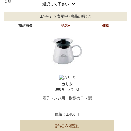
分類:
1
から
7
を表示中 (商品の数:
7
)
商品画像
品名+
価格
カリタ
300サーバーG
電子レンジ用 耐熱ガラス製
価格：
1,408円
詳細を確認