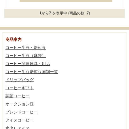
1
から
7
を表示中 (商品の数:
7
)
商品案内
コーヒー生豆・焙煎豆
コーヒー生豆（麻袋）
コーヒー関連器具・用品
コーヒー生豆焙煎豆国別一覧
ドリップバッグ
コーヒーギフト
認証コーヒー
オークション豆
ブレンドコーヒー
アイスコーヒー
水出しアイス