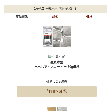
1
から
2
を表示中 (商品の数:
2
)
商品画像
品名-
価格
生豆本舗
水出しアイスコーヒー 60g/5袋
価格：
2,250円
詳細を確認