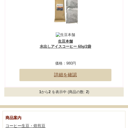
生豆本舗
水出しアイスコーヒー 60g/2袋
価格：
980円
詳細を確認
1
から
2
を表示中 (商品の数:
2
)
商品案内
コーヒー生豆・焙煎豆