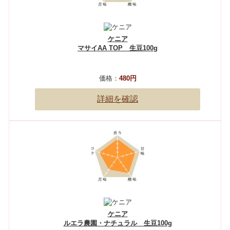
ケニア
マサイAA TOP 生豆100g
価格：
480円
詳細を確認
ケニア
ルエラ農園・ナチュラル 生豆100g