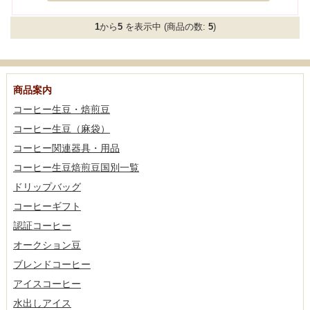
1
から
5
を表示中 (商品の数:
5
)
商品案内
コーヒー生豆・焙煎豆
コーヒー生豆（麻袋）
コーヒー関連器具・用品
コーヒー生豆焙煎豆国別一覧
ドリップバッグ
コーヒーギフト
認証コーヒー
オークション豆
ブレンドコーヒー
アイスコーヒー
水出しアイス