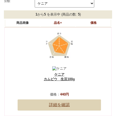
分類:
1
から
5
を表示中 (商品の数:
5
)
商品画像
品名+
価格
ケニア
カムビウ 生豆100g
価格：
440円
詳細を確認