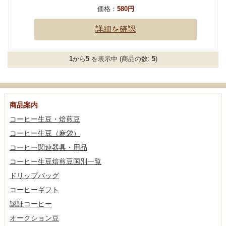
価格：
580円
詳細を確認
1
から
5
を表示中 (商品の数:
5
)
商品案内
コーヒー生豆・焙煎豆
コーヒー生豆（麻袋）
コーヒー関連器具・用品
コーヒー生豆焙煎豆国別一覧
ドリップバッグ
コーヒーギフト
認証コーヒー
オークション豆