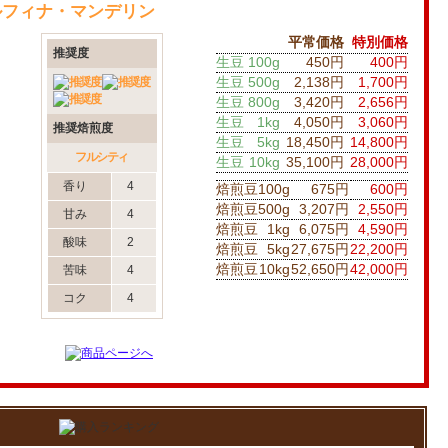
ルフィナ・マンデリン
平常価格
特別価格
推奨度
生豆
100g
450円
400円
生豆
500g
2,138円
1,700円
生豆
800g
3,420円
2,656円
生豆
1kg
4,050円
3,060円
推奨焙煎度
生豆
5kg
18,450円
14,800円
フルシティ
生豆
10kg
35,100円
28,000円
香り
4
焙煎豆
100g
675円
600円
焙煎豆
500g
3,207円
2,550円
甘み
4
焙煎豆
1kg
6,075円
4,590円
酸味
2
焙煎豆
5kg
27,675円
22,200円
焙煎豆
10kg
52,650円
42,000円
苦味
4
コク
4